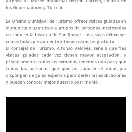
Alfonso XI, Museo municipal sección Carteia, Palacio de
los Gobernadores y Torreón.
La Oficina Municipal de Turismo ofrece visitas guiadas en
el municipio gratuitas a grupos de personas interesadas
en conocer la historia de San Roque. Las visitas deben ser
concertadas previamente y tienen carácter gratuito.
El concejal de Turismo, Alfonso Valdivia, señaló que “las
visitas guiadas cada vez tienen mayor aceptación, y
prácticamente todas las semanas tenemos una para que
todas las personas que quieran conocer el municipio
dispongan de guías expertos para darles las explicaciones
y puedan conocer mejor nuestro patrimonio”.