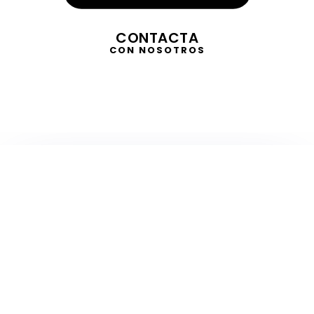
CONTACTA
CON NOSOTROS
TELEVISIÓN
EN DIRECTO
RADIO
EN DIRECTO
ACTUALIDAD
GABINETE DE PRENSA
DISEÑO
CREATIVIDAD