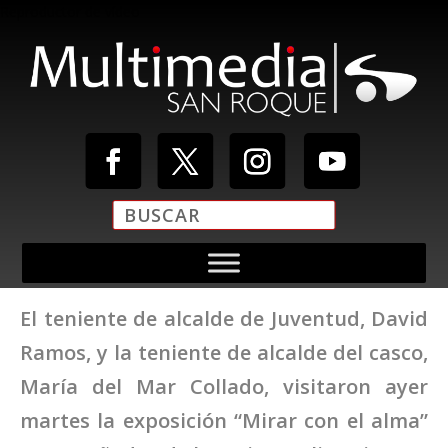
Reproductor de vídeo
El teniente de alcalde de Juventud, David
Media error: Format(s) not supported or source(s) not found
Ramos, y la teniente de alcalde del casco,
Descargar archivo: https://multimediasanroque.com/wp-
content/uploads/2019/11/Video-Cabecera.mp4
María del Mar Collado, visitaron ayer
martes la exposición “Mirar con el alma”