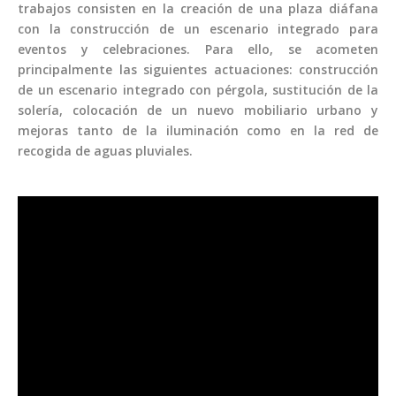
trabajos consisten en la creación de una plaza diáfana
con la construcción de un escenario integrado para
eventos y celebraciones. Para ello, se acometen
principalmente las siguientes actuaciones: construcción
de un escenario integrado con pérgola, sustitución de la
solería, colocación de un nuevo mobiliario urbano y
mejoras tanto de la iluminación como en la red de
recogida de aguas pluviales.