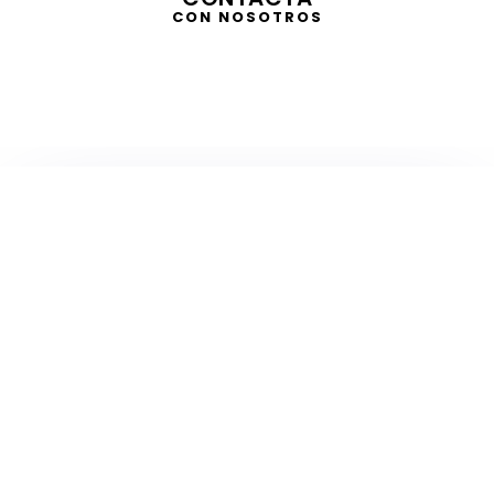
CON NOSOTROS
TELEVISIÓN
EN DIRECTO
RADIO
EN DIRECTO
ACTUALIDAD
GABINETE DE PRENSA
DISEÑO
CREATIVIDAD
PROTOCOLO
EVENTOS / ACTOS