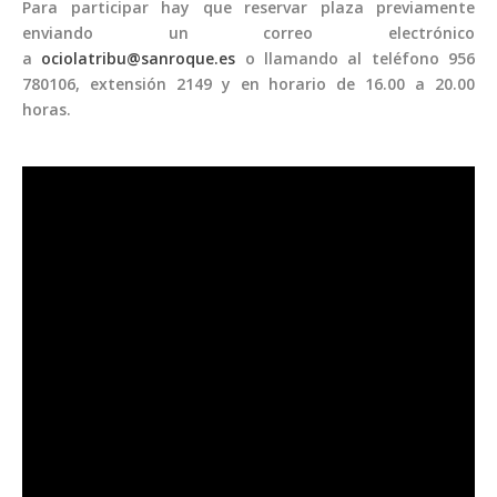
Para participar hay que reservar plaza previamente
enviando un correo electrónico
a
ociolatribu@sanroque.es
o llamando al teléfono 956
780106, extensión 2149 y en horario de 16.00 a 20.00
horas.