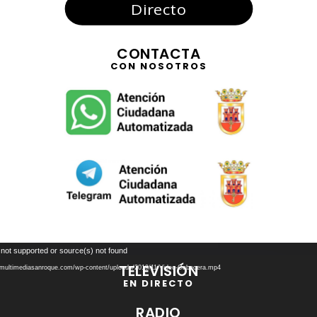
Directo
CONTACTA
CON NOSOTROS
Reproductor
 not supported or source(s) not found
de
TELEVISIÓN
//multimediasanroque.com/wp-content/uploads/2019/11/Video-Cabecera.mp4
vídeo
EN DIRECTO
RADIO