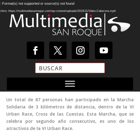
Reproductor
: Format(s) not supported or source(s) not found
de
chivo: https://multimediasanroque.com/wp-content/uploads/2019/11/Video-Cabecera.mp4
vídeo
Un total de 87 personas han participado en la Marcha
Solidaria de 3 kilómetros de distancia, dentro de la VI
Urban Race, Cross de las Cuestas. Esta Marcha, que se
celebra por segundo año consecutivo, es uno de los
atractivos de la VI Urban Race.