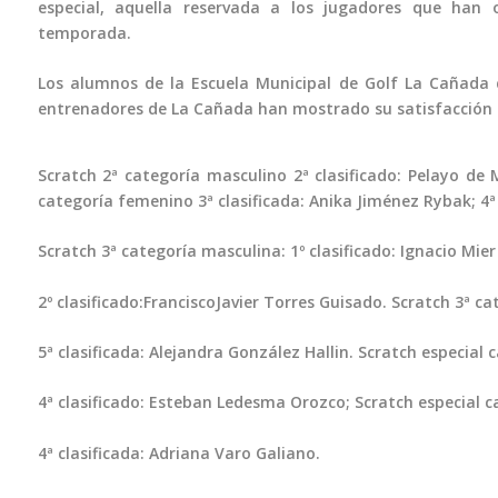
especial, aquella reservada a los jugadores que han
temporada.
Los alumnos de la Escuela Municipal de Golf La Cañada d
entrenadores de La Cañada han mostrado su satisfacción po
Scratch 2ª categoría masculino 2ª clasificado: Pelayo de M
categoría femenino 3ª clasificada: Anika Jiménez Rybak; 4ª c
Scratch 3ª categoría masculina: 1º clasificado: Ignacio Mie
2º clasificado:FranciscoJavier Torres Guisado. Scratch 3ª c
5ª clasificada: Alejandra González Hallin. Scratch especial
4ª clasificado: Esteban Ledesma Orozco; Scratch especial 
4ª clasificada: Adriana Varo Galiano.