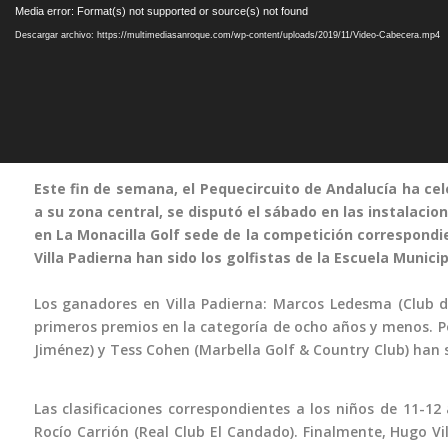
Reproductor
Media error: Format(s) not supported or source(s) not found
de
Descargar archivo: https://multimediasanroque.com/wp-content/uploads/2019/11/Video-Cabecera.mp4
vídeo
Este fin de semana, el Pequecircuito de Andalucía ha ce
a su zona central, se disputó el sábado en las instalacio
en La Monacilla Golf sede de la competición correspondi
Villa Padierna han sido los golfistas de la Escuela Munic
Los ganadores en Villa Padierna: Marcos Ledesma (Club de
primeros premios en la categoría de ocho años y menos. Po
Jiménez) y Tess Cohen (Marbella Golf & Country Club) han s
Las clasificaciones correspondientes a los niños de 11-12
Rocío Carrión (Real Club El Candado). Finalmente, Hugo V