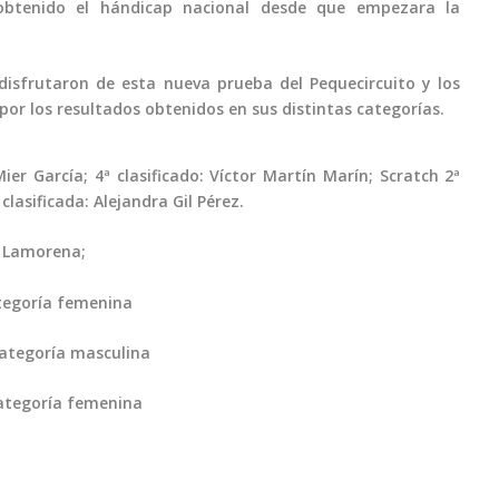
 obtenido el hándicap nacional desde que empezara la
isfrutaron de esta nueva prueba del Pequecircuito y los
r los resultados obtenidos en sus distintas categorías.
ier García; 4ª clasificado: Víctor Martín Marín; Scratch 2ª
lasificada: Alejandra Gil Pérez.
r Lamorena;
ategoría femenina
 categoría masculina
categoría femenina