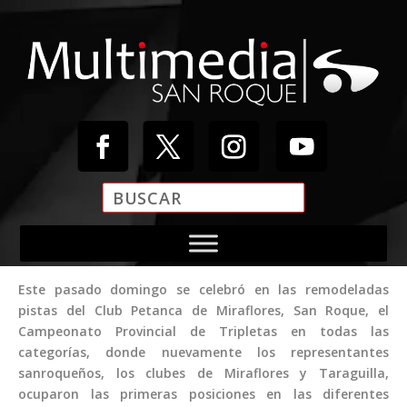
Reproductor
de
vídeo
Este pasado domingo se celebró en las remodeladas
pistas del Club Petanca de Miraflores, San Roque, el
Campeonato Provincial de Tripletas en todas las
categorías, donde nuevamente los representantes
sanroqueños, los clubes de Miraflores y Taraguilla,
ocuparon las primeras posiciones en las diferentes