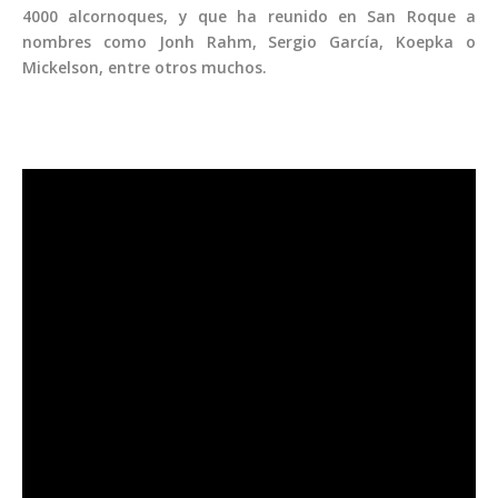
4000 alcornoques, y que ha reunido en San Roque a
nombres como Jonh Rahm, Sergio García, Koepka o
Mickelson, entre otros muchos.