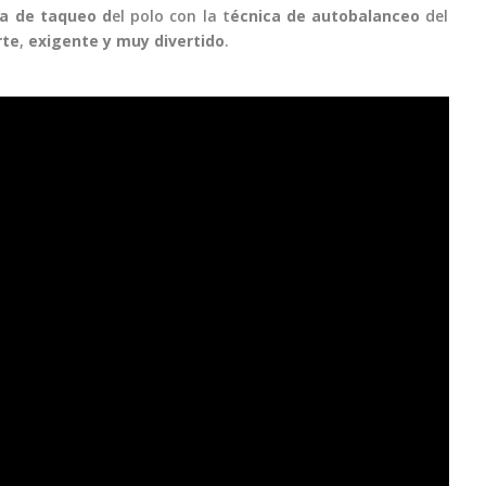
ca de taqueo d
el polo con la t
écnica de autobalanceo
del
rte
,
exigente y muy divertido
.