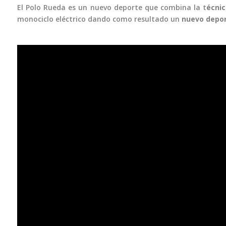
El Polo Rueda es un nuevo deporte que combina la t
écni
monociclo eléctrico dando como resultado un
nuevo depo