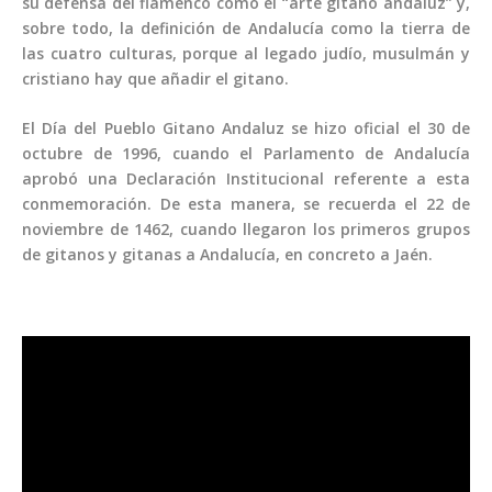
su defensa del flamenco como el “arte gitano andaluz” y,
sobre todo, la definición de Andalucía como la tierra de
las cuatro culturas, porque al legado judío, musulmán y
cristiano hay que añadir el gitano.
El Día del Pueblo Gitano Andaluz se hizo oficial el 30 de
octubre de 1996, cuando el Parlamento de Andalucía
aprobó una Declaración Institucional referente a esta
conmemoración. De esta manera, se recuerda el 22 de
noviembre de 1462, cuando llegaron los primeros grupos
de gitanos y gitanas a Andalucía, en concreto a Jaén.