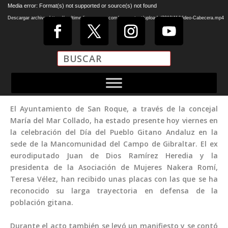
Reproductor
Media error: Format(s) not supported or source(s) not found
de
Descargar archivo: https://multimediasanroque.com/wp-content/uploads/2019/11/Video-Cabecera.mp4
vídeo
El Ayuntamiento de San Roque, a través de la concejal
María del Mar Collado, ha estado presente hoy viernes en
la celebración del Día del Pueblo Gitano Andaluz en la
sede de la Mancomunidad del Campo de Gibraltar. El ex
eurodiputado Juan de Dios Ramírez Heredia y la
presidenta de la Asociación de Mujeres Nakera Romí,
Teresa Vélez, han recibido unas placas con las que se ha
reconocido su larga trayectoria en defensa de la
población gitana.
Durante el acto también se leyó un manifiesto y se contó