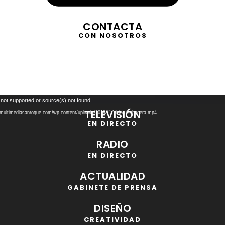
CONTACTA
CON NOSOTROS
Reproductor
 not supported or source(s) not found
de
TELEVISIÓN
//multimediasanroque.com/wp-content/uploads/2019/11/Video-Cabecera.mp4
vídeo
EN DIRECTO
RADIO
EN DIRECTO
ACTUALIDAD
GABINETE DE PRENSA
DISEÑO
CREATIVIDAD