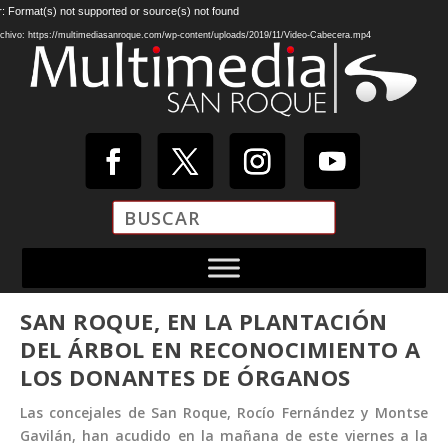
Reproductor
r: Format(s) not supported or source(s) not found
de
chivo: https://multimediasanroque.com/wp-content/uploads/2019/11/Video-Cabecera.mp4
vídeo
SAN ROQUE, EN LA PLANTACIÓN
DEL ÁRBOL EN RECONOCIMIENTO A
LOS DONANTES DE ÓRGANOS
Las concejales de San Roque, Rocío Fernández y Montse
Gavilán, han acudido en la mañana de este viernes a la