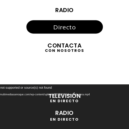
RADIO
Directo
CONTACTA
CON NOSOTROS
Reproductor
 not supported or source(s) not found
de
TELEVISIÓN
//multimediasanroque.com/wp-content/uploads/2019/11/Video-Cabecera.mp4
vídeo
EN DIRECTO
RADIO
EN DIRECTO