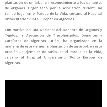
plantación de un árbol en reconocimiento a los donantes
de órganos. Organizado por la Asociación “Orión”, ha
tenido lugar en el Parque de la Vida, cercano al Hospital
Universitario “Punta Europa” en Algeciras.
Con motivo del Día Nacional del Donante de Órganos y
Tejidos, la Asociación de Trasplantados, Donantes y
Cardíacos de Algeciras ‘Orión’, ha organizado en la
mañana de este viernes la plantación de un árbol, en esta
ocasión un ejemplar de Melia, en el Parque de la Vida,
cercano al Hospital Universitario “Punta Europa de
Algeciras.