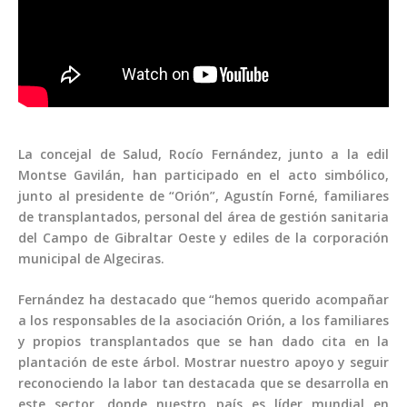
La concejal de Salud, Rocío Fernández, junto a la edil
Montse Gavilán, han participado en el acto simbólico,
junto al presidente de “Orión”, Agustín Forné, familiares
de transplantados, personal del área de gestión sanitaria
del Campo de Gibraltar Oeste y ediles de la corporación
municipal de Algeciras.
Fernández ha destacado que “hemos querido acompañar
a los responsables de la asociación Orión, a los familiares
y propios transplantados que se han dado cita en la
plantación de este árbol. Mostrar nuestro apoyo y seguir
reconociendo la labor tan destacada que se desarrolla en
este sector, donde nuestro país es líder mundial en