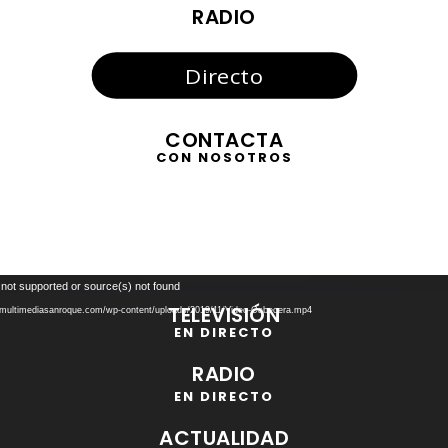
RADIO
Directo
CONTACTA
CON NOSOTROS
Reproductor
 not supported or source(s) not found
de
TELEVISIÓN
//multimediasanroque.com/wp-content/uploads/2019/11/Video-Cabecera.mp4
vídeo
EN DIRECTO
RADIO
EN DIRECTO
ACTUALIDAD