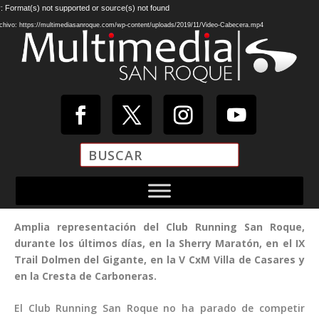
Reproductor
: Format(s) not supported or source(s) not found
de
chivo: https://multimediasanroque.com/wp-content/uploads/2019/11/Video-Cabecera.mp4
vídeo
Amplia representación del Club Running San Roque,
durante los últimos días, en la Sherry Maratón, en el IX
Trail Dolmen del Gigante, en la V CxM Villa de Casares y
en la Cresta de Carboneras.
El Club Running San Roque no ha parado de competir