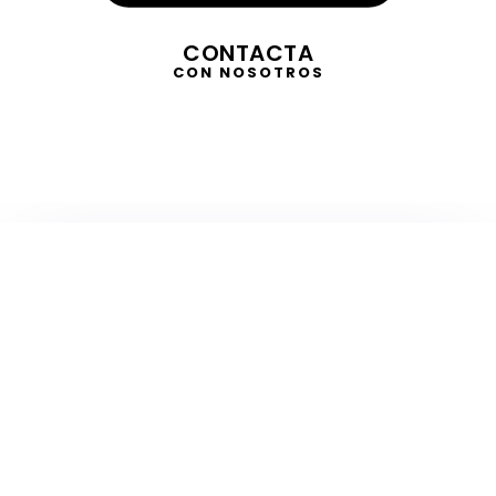
CONTACTA
CON NOSOTROS
TELEVISIÓN
EN DIRECTO
RADIO
EN DIRECTO
ACTUALIDAD
GABINETE DE PRENSA
DISEÑO
CREATIVIDAD