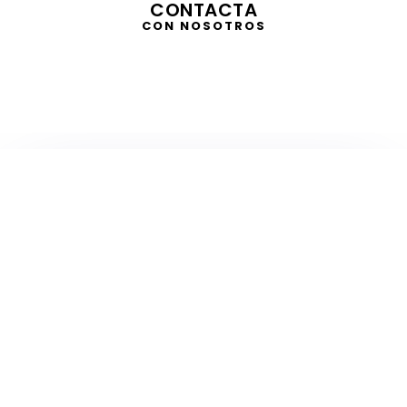
CONTACTA
CON NOSOTROS
TELEVISIÓN
EN DIRECTO
RADIO
EN DIRECTO
ACTUALIDAD
GABINETE DE PRENSA
DISEÑO
CREATIVIDAD
PROTOCOLO