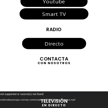
Youtube
Smart TV
RADIO
Directo
CONTACTA
CON NOSOTROS
Reproductor
 not supported or source(s) not found
de
TELEVISIÓN
//multimediasanroque.com/wp-content/uploads/2019/11/Video-Cabecera.mp4
vídeo
EN DIRECTO