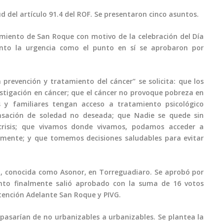
d del artículo 91.4 del ROF. Se presentaron cinco asuntos.
amiento de San Roque con motivo de la celebración del Día
anto la urgencia como el punto en sí se aprobaron por
prevención y tratamiento del cáncer” se solicita: que los
stigación en cáncer; que el cáncer no provoque pobreza en
s y familiares tengan acceso a tratamiento psicológico
ensación de soledad no deseada; que Nadie se quede sin
crisis; que vivamos donde vivamos, podamos acceder a
zmente; y que tomemos decisiones saludables para evitar
ca, conocida como Asonor, en Torreguadiaro. Se aprobó por
nto finalmente salió aprobado con la suma de 16 votos
tención Adelante San Roque y PIVG.
e pasarían de no urbanizables a urbanizables. Se plantea la