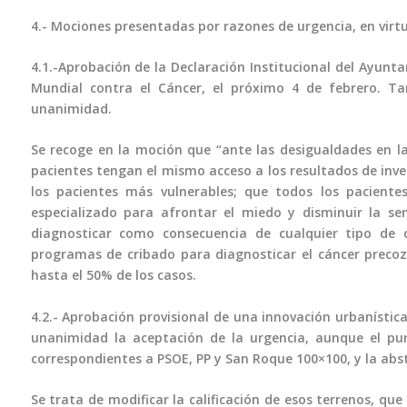
4.- Mociones presentadas por razones de urgencia, en virtu
4.1.-Aprobación de la Declaración Institucional del Ayunt
Mundial contra el Cáncer, el próximo 4 de febrero. T
unanimidad.
Se recoge en la moción que “ante las desigualdades en la 
pacientes tengan el mismo acceso a los resultados de inve
los pacientes más vulnerables; que todos los paciente
especializado para afrontar el miedo y disminuir la s
diagnosticar como consecuencia de cualquier tipo de 
programas de cribado para diagnosticar el cáncer preco
hasta el 50% de los casos.
4.2.- Aprobación provisional de una innovación urbanísti
unanimidad la aceptación de la urgencia, aunque el pu
correspondientes a PSOE, PP y San Roque 100×100, y la abs
Se trata de modificar la calificación de esos terrenos, qu