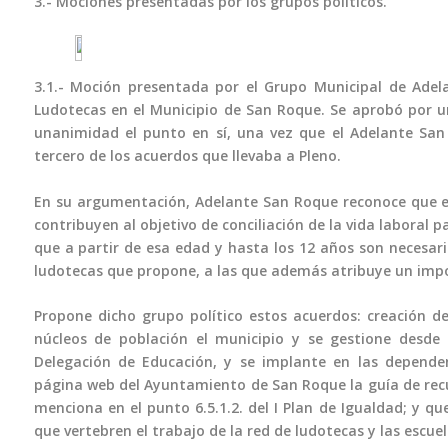
3.- Mociones presentadas por los grupos políticos.
3.1.- Moción presentada por el Grupo Municipal de Adel
Ludotecas en el Municipio de San Roque. Se aprobó por un
unanimidad el punto en sí, una vez que el Adelante San 
tercero de los acuerdos que llevaba a Pleno.
En su argumentación, Adelante San Roque reconoce que el
contribuyen al objetivo de conciliación de la vida laboral p
que a partir de esa edad y hasta los 12 años son necesar
ludotecas que propone, a las que además atribuye un im
Propone dicho grupo político estos acuerdos: creación d
núcleos de población el municipio y se gestione desde 
Delegación de Educación, y se implante en las dependen
página web del Ayuntamiento de San Roque la guía de recur
menciona en el punto 6.5.1.2. del I Plan de Igualdad; y q
que vertebren el trabajo de la red de ludotecas y las escuel