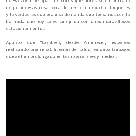
nueva zona de aparcamientos que antes se encontraba
un poco desastrosa, «era de tierra con muchos boquetes
y la verdad es que era una demanda que teníamos con la
barriada que hoy se ve cumplida con unos maravillosos
estacionamientos”.
Apunto que “también, desde Amanecer, estamos
realizando una rehabilitación del talud, en unos trabajos
que se han prolongado en torno a un mes y medio”.