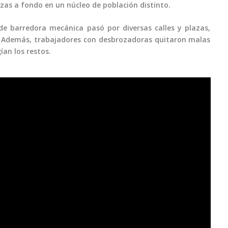
zas a fondo en un núcleo de población distinto.
nde barredora mecánica pasó por diversas calles y plazas,
 Además, trabajadores con desbrozadoras quitaron malas
ían los restos.