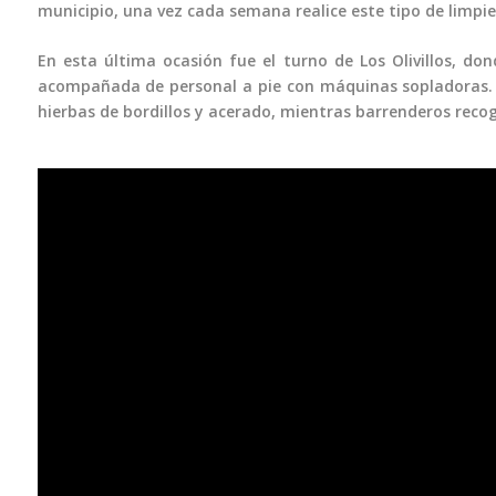
municipio, una vez cada semana realice este tipo de limpie
En esta última ocasión fue el turno de Los Olivillos, do
acompañada de personal a pie con máquinas sopladoras.
hierbas de bordillos y acerado, mientras barrenderos recog
Media error: Format(s) not supported or source(s) not found
Descargar archivo: https://multimediasanroque.com/wp-
content/uploads/2019/11/Video-Cabecera.mp4