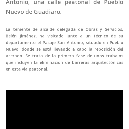
Antonio, una calle peatonal de Pueblo
Nuevo de Guadiaro.
La teniente de alcalde delegada de Obras y Servicios,
Belén Jiménez, ha visitado junto a un técnico de su
departamento el Pasaje San Antonio, situado en Pueblo
Nuevo, donde se está llevando a cabo la reposición del
acerado. Se trata de la primera fase de unos trabajos
que incluyen la eliminación de barreras arquitectónicas
en esta vía peatonal.