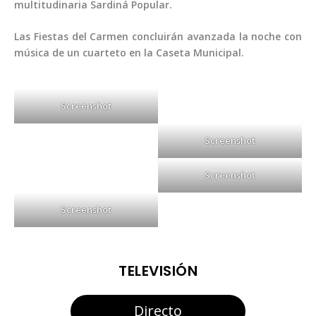
multitudinaria Sardiná Popular.
Las Fiestas del Carmen concluirán avanzada la noche con
música de un cuarteto en la Caseta Municipal.
Screenshot
Screenshot
Screenshot
Screenshot
TELEVISIÓN
Directo