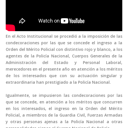
En el Acto Institucional se procedió a la imposición de las
condecoraciones por las que se concede el ingreso a la
Orden del Mérito Policial con distintivo rojo y blanco, a los
agentes de la Policía Nacional, Cuerpos Generales de la
Administración del Estado y Personal Laboral,
merecedores en el presente año en atención a los méritos
de los interesados que con su actuación singular y
extraordinaria han prestigiado a la Policía Nacional.
Igualmente, se impusieron las condecoraciones por las
que se concede, en atención a los méritos que concurren
en los interesados, el ingreso en la Orden del Mérito
Policial, a miembros de la Guardia Civil, Fuerzas Armadas
y otras personas ajenas a la Policía Nacional a otras