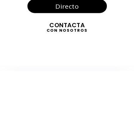
Directo
CONTACTA
CON NOSOTROS
TELEVISIÓN
EN DIRECTO
RADIO
EN DIRECTO
ACTUALIDAD
GABINETE DE PRENSA
DISEÑO