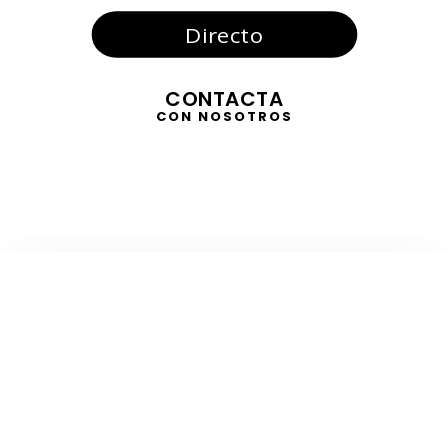
Directo
CONTACTA
CON NOSOTROS
TELEVISIÓN
EN DIRECTO
RADIO
EN DIRECTO
ACTUALIDAD
GABINETE DE PRENSA