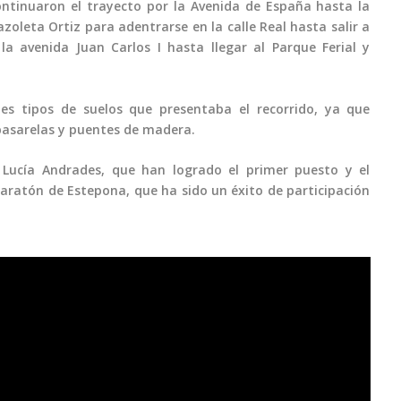
ontinuaron el trayecto por la Avenida de España hasta la
zoleta Ortiz para adentrarse en la calle Real hasta salir a
la avenida Juan Carlos I hasta llegar al Parque Ferial y
tes tipos de suelos que presentaba el recorrido, ya que
pasarelas y puentes de madera.
y Lucía Andrades, que han logrado el primer puesto y el
ratón de Estepona, que ha sido un éxito de participación