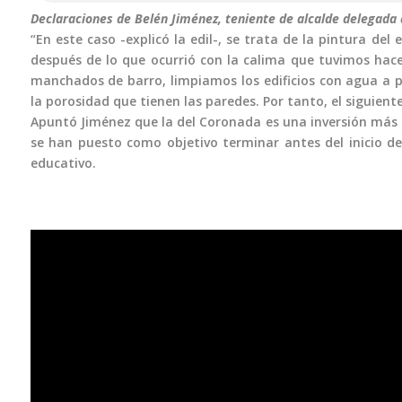
Declaraciones de Belén Jiménez, teniente de alcalde delegada
“En este caso -explicó la edil-, se trata de la pintura del
después de lo que ocurrió con la calima que tuvimos hace
manchados de barro, limpiamos los edificios con agua a p
la porosidad que tienen las paredes. Por tanto, el siguient
Apuntó Jiménez que la del Coronada es una inversión más i
se han puesto como objetivo terminar antes del inicio de 
educativo.