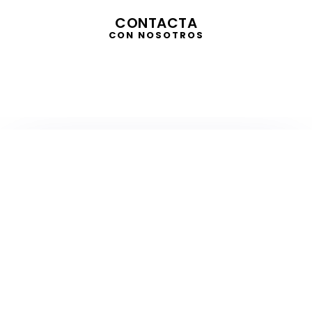
CONTACTA
CON NOSOTROS
TELEVISIÓN
EN DIRECTO
RADIO
EN DIRECTO
ACTUALIDAD
GABINETE DE PRENSA
DISEÑO
CREATIVIDAD