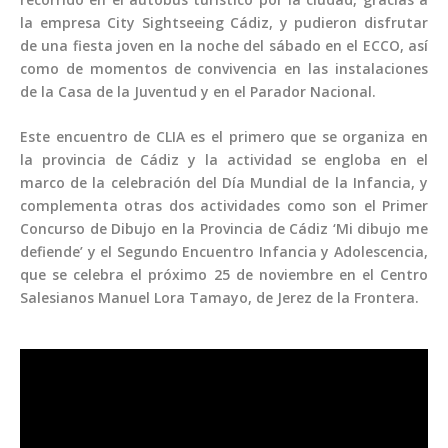
la empresa City Sightseeing Cádiz, y pudieron disfrutar
de una fiesta joven en la noche del sábado en el ECCO, así
como de momentos de convivencia en las instalaciones
de la Casa de la Juventud y en el Parador Nacional.
Este encuentro de CLIA es el primero que se organiza en
la provincia de Cádiz y la actividad se engloba en el
marco de la celebración del Día Mundial de la Infancia, y
complementa otras dos actividades como son el Primer
Concurso de Dibujo en la Provincia de Cádiz ‘Mi dibujo me
defiende’ y el Segundo Encuentro Infancia y Adolescencia,
que se celebra el próximo 25 de noviembre en el Centro
Salesianos Manuel Lora Tamayo, de Jerez de la Frontera.