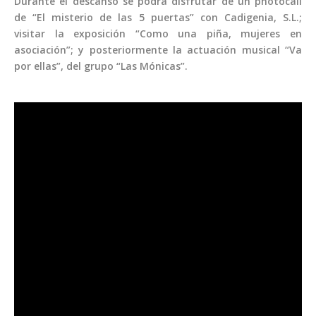
Durante el descanso se podrá disfrutar de un photocall
de “El misterio de las 5 puertas” con Cadigenia, S.L.;
visitar la exposición “Como una piña, mujeres en
asociación”; y posteriormente la actuación musical “Va
por ellas”, del grupo “Las Mónicas”.