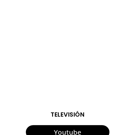
Operarios adscritos a la Delegación de Limpieza Viaria
han llevado a cabo una limpieza especial en Pueblo
Nuevo de Guadiaro como sucede de manera periódica en
cada uno de los núcleos de población del municipio. Así,
los trabajadores han recogido enseres, se han...
ENTRADAS VIEJAS
ENTRADAS SIGUIENTES
TELEVISIÓN
Youtube