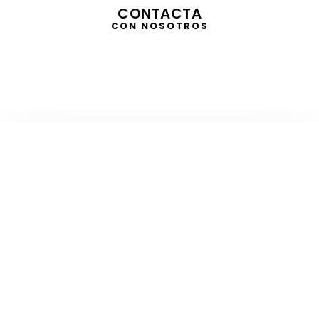
CONTACTA
CON NOSOTROS
TELEVISIÓN
EN DIRECTO
RADIO
EN DIRECTO
ACTUALIDAD
GABINETE DE PRENSA
DISEÑO
CREATIVIDAD
PROTOCOLO