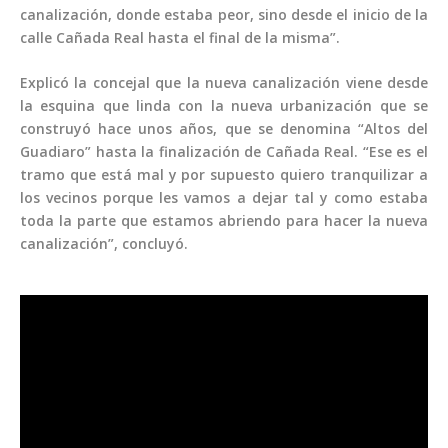
canalización, donde estaba peor, sino desde el inicio de la
calle Cañada Real hasta el final de la misma”.
Explicó la concejal que la nueva canalización viene desde
la esquina que linda con la nueva urbanización que se
construyó hace unos años, que se denomina “Altos del
Guadiaro” hasta la finalización de Cañada Real. “Ese es el
tramo que está mal y por supuesto quiero tranquilizar a
los vecinos porque les vamos a dejar tal y como estaba
toda la parte que estamos abriendo para hacer la nueva
canalización”, concluyó.