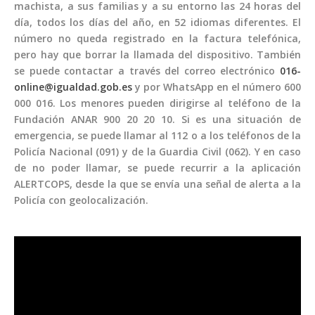
machista, a sus familias y a su entorno las 24 horas del
día, todos los días del año, en 52 idiomas diferentes. El
número no queda registrado en la factura telefónica,
pero hay que borrar la llamada del dispositivo. También
se puede contactar a través del correo electrónico
016-
online@igualdad.gob.es
y por WhatsApp en el número 600
000 016. Los menores pueden dirigirse al teléfono de la
Fundación ANAR 900 20 20 10. Si es una situación de
emergencia, se puede llamar al 112 o a los teléfonos de la
Policía Nacional (091) y de la Guardia Civil (062). Y en caso
de no poder llamar, se puede recurrir a la aplicación
ALERTCOPS, desde la que se envía una señal de alerta a la
Policía con geolocalización.