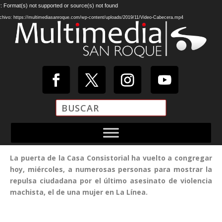
Reproductor
: Format(s) not supported or source(s) not found
de
chivo: https://multimediasanroque.com/wp-content/uploads/2019/11/Video-Cabecera.mp4
vídeo
La puerta de la Casa Consistorial ha vuelto a congregar
hoy, miércoles, a numerosas personas para mostrar la
repulsa ciudadana por el último asesinato de violencia
machista, el de una mujer en La Línea.