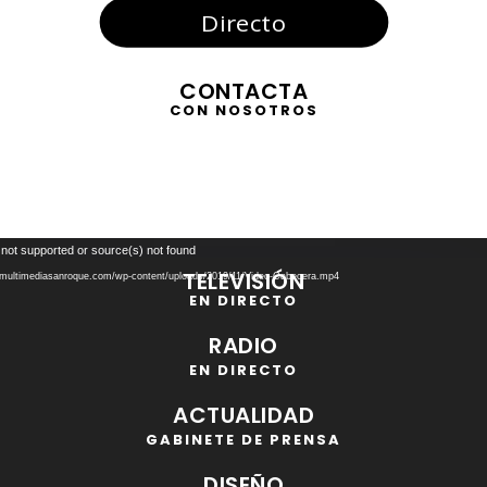
Directo
CONTACTA
CON NOSOTROS
Reproductor
 not supported or source(s) not found
de
TELEVISIÓN
//multimediasanroque.com/wp-content/uploads/2019/11/Video-Cabecera.mp4
vídeo
EN DIRECTO
RADIO
EN DIRECTO
ACTUALIDAD
GABINETE DE PRENSA
DISEÑO