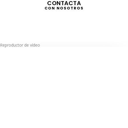
CONTACTA
CON NOSOTROS
Reproductor de vídeo
TELEVISIÓN
EN DIRECTO
RADIO
EN DIRECTO
ACTUALIDAD
GABINETE DE PRENSA
DISEÑO
CREATIVIDAD
PROTOCOLO