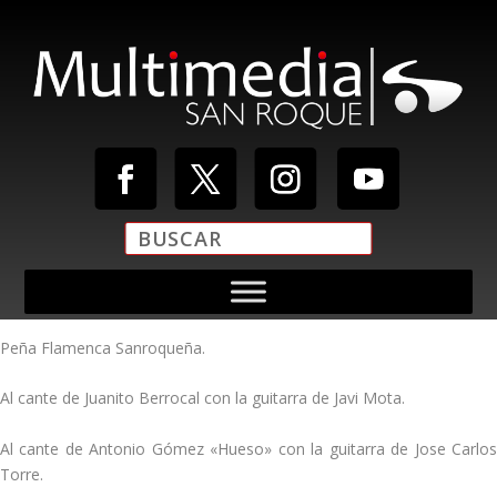
Peña Flamenca Sanroqueña.
Al cante de Juanito Berrocal con la guitarra de Javi Mota.
Al cante de Antonio Gómez «Hueso» con la guitarra de Jose Carlos
Torre.