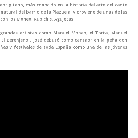
aor gitano, más conocido en la historia del arte del cante
natural del barrio de la Plazuela, y proviene de unas de las
con los Moneo, Rubichis, Agujetas.
grandes artistas como Manuel Moneo, el Torta, Manuel
 “El Berenjeno”. José debutó como cantaor en la peña don
eñas y festivales de toda España como una de las jóvenes