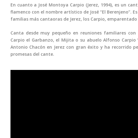
En cuanto a José Montoya Carpio (Jerez, 1994), es un cant
flamenco con el nombre artístico de José “El Berenjeno”. Es 
familias más cantaoras de Jerez, los Carpio, emparentado 
Canta desde muy pequeño en reuniones familiares con 
Carpio el Garbanzo, el Mijita o su abuelo Alfonso Carpio
Antonio Chacón en Jerez con gran éxito y ha recorrido p
promesas del cante.