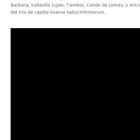
Barbara, Vallecillo Luján, Tambor, Conde de Lomas, y entra
del trío de capilla linense Salus Infirmorum.