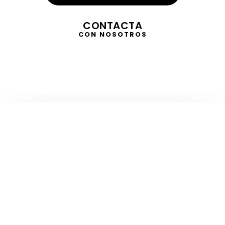
CONTACTA
CON NOSOTROS
TELEVISIÓN
EN DIRECTO
RADIO
EN DIRECTO
ACTUALIDAD
GABINETE DE PRENSA
DISEÑO
CREATIVIDAD