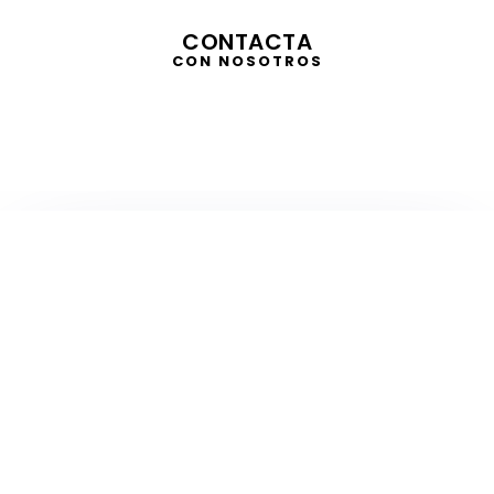
CONTACTA
CON NOSOTROS
TELEVISIÓN
EN DIRECTO
RADIO
EN DIRECTO
ACTUALIDAD
GABINETE DE PRENSA
DISEÑO
CREATIVIDAD