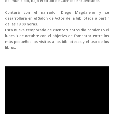
del municipio, bajo el título de Cuentos Encuentados.
Contará con el narrador Diego Magdaleno y se
desarrollará en el Salón de Actos de la biblioteca a partir
de las 18.00 horas.
Esta nueva temporada de cuentacuentos dio comienzo el
lunes 3 de octubre con el objetivo de fomentar entre los
más pequeños las visitas a las bibliotecas y el uso de los
libros.