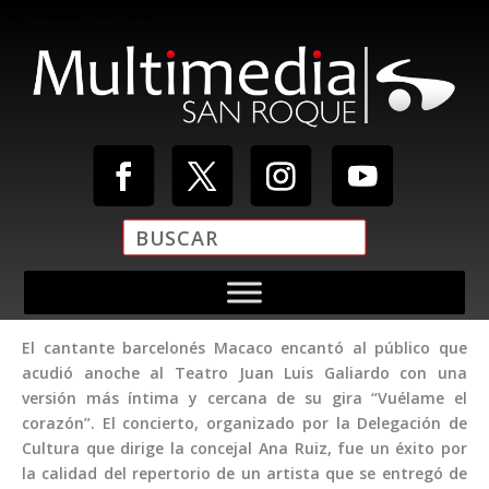
Reproductor de vídeo
El cantante barcelonés Macaco encantó al público que
Media error: Format(s) not supported or source(s) not found
acudió anoche al Teatro Juan Luis Galiardo con una
Descargar archivo: https://multimediasanroque.com/wp-
versión más íntima y cercana de su gira “Vuélame el
content/uploads/2019/11/Video-Cabecera.mp4
corazón”. El concierto, organizado por la Delegación de
Cultura que dirige la concejal Ana Ruiz, fue un éxito por
la calidad del repertorio de un artista que se entregó de