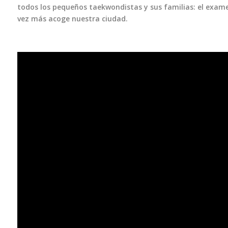
todos los pequeños taekwondistas y sus familias: el exam
vez más acoge nuestra ciudad.