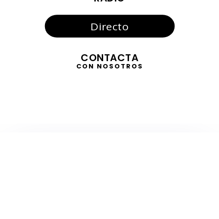
Directo
CONTACTA
CON NOSOTROS
TELEVISIÓN
EN DIRECTO
RADIO
EN DIRECTO
ACTUALIDAD
GABINETE DE PRENSA