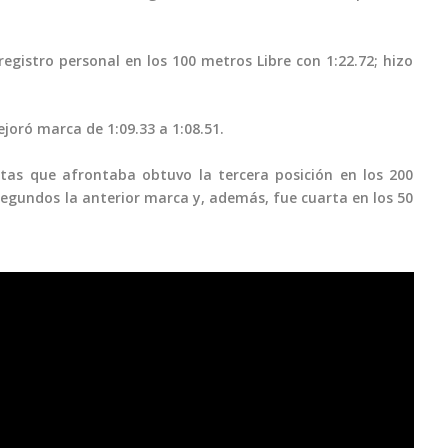
gistro personal en los 100 metros Libre con 1:22.72; hizo
ejoró marca de 1:09.33 a 1:08.51.
itas que afrontaba obtuvo la tercera posición en los 200
segundos la anterior marca y, además, fue cuarta en los 50