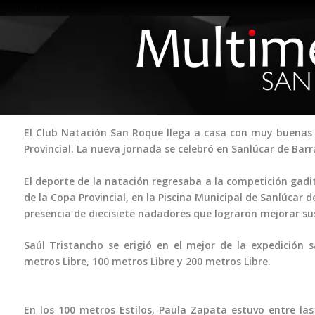
Reproductor de vídeo
El Club Natación San Roque llega a casa con muy buenas s
Provincial. La nueva jornada se celebró en Sanlúcar de Bar
El deporte de la natación regresaba a la competición gadi
de la Copa Provincial, en la Piscina Municipal de Sanlúca
00:03
presencia de diecisiete nadadores que lograron mejorar su
00:00
Saúl Tristancho se erigió en el mejor de la expedición
00:20
metros Libre, 100 metros Libre y 200 metros Libre.
Utiliza las teclas de flecha arriba/abajo para aumentar o disminui
En los 100 metros Estilos, Paula Zapata estuvo entre la