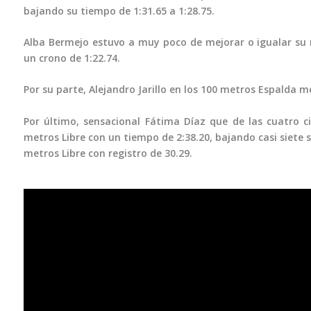
bajando su tiempo de 1:31.65 a 1:28.75.
Alba Bermejo estuvo a muy poco de mejorar o igualar su re
un crono de 1:22.74.
Por su parte, Alejandro Jarillo en los 100 metros Espalda m
Por último, sensacional Fátima Díaz que de las cuatro c
metros Libre con un tiempo de 2:38.20, bajando casi siete 
metros Libre con registro de 30.29.