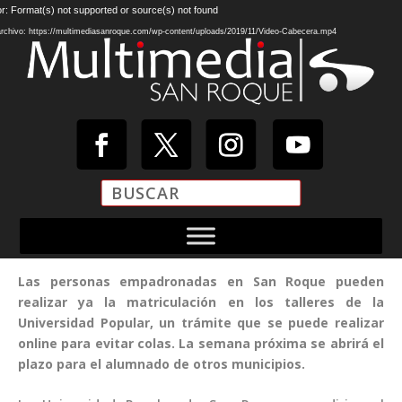
Reproductor
r: Format(s) not supported or source(s) not found
de
rchivo: https://multimediasanroque.com/wp-content/uploads/2019/11/Video-Cabecera.mp4
vídeo
Las personas empadronadas en San Roque pueden
realizar ya la matriculación en los talleres de la
Universidad Popular, un trámite que se puede realizar
online para evitar colas. La semana próxima se abrirá el
plazo para el alumnado de otros municipios.