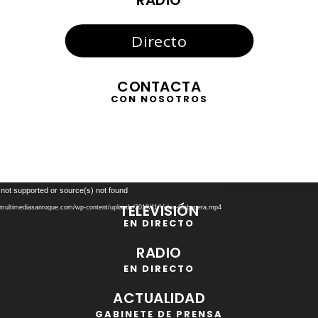
Directo
CONTACTA
CON NOSOTROS
Reproductor
 not supported or source(s) not found
de
TELEVISIÓN
//multimediasanroque.com/wp-content/uploads/2019/11/Video-Cabecera.mp4
vídeo
EN DIRECTO
RADIO
EN DIRECTO
ACTUALIDAD
GABINETE DE PRENSA