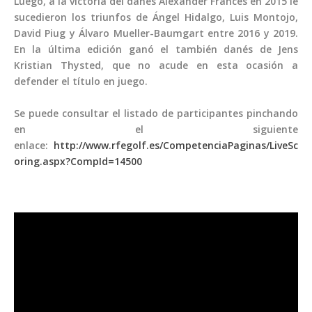
Luego, a la victoria del danés Alexander Frances en 2015 le
sucedieron los triunfos de Ángel Hidalgo, Luis Montojo,
David Piug y Álvaro Mueller-Baumgart entre 2016 y 2019.
En la última edición ganó el también danés de Jens
Kristian Thysted, que no acude en esta ocasión a
defender el título en juego.
Se puede consultar el listado de participantes pinchando
en el siguiente
enlace:
http://www.rfegolf.es/CompetenciaPaginas/LiveSc
oring.aspx?CompId=14500