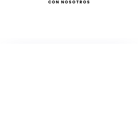
CON NOSOTROS
TELEVISIÓN
EN DIRECTO
RADIO
EN DIRECTO
ACTUALIDAD
GABINETE DE PRENSA
DISEÑO
CREATIVIDAD
PROTOCOLO
EVENTOS / ACTOS