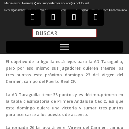
Reproductor
Media error: Format(s) not supported or source(s) not found
de
Descargar archivo: https://multimediasanroque.com/wp-content/uploads/2019/11/Video-Cabecera.mp4
vídeo
El objetivo de la liguilla está lejos para la AD Taraguilla,
pero por eso mismo sus jugadores quieren traerse los
tres puntos este próximo domingo 23 del Virgen del
Carmen, campo del Puerto Real CF.
La AD Taraguilla tiene 33 puntos y es décimo-primero en
la tabla clasificatoria de Primera Andaluza Cádiz, así que
este domingo quiere una victoria y sumar tres puntos
para acercarse a los puestos de ascenso.
La jornada 26 la jugará en el Virgen del Carmen, campo