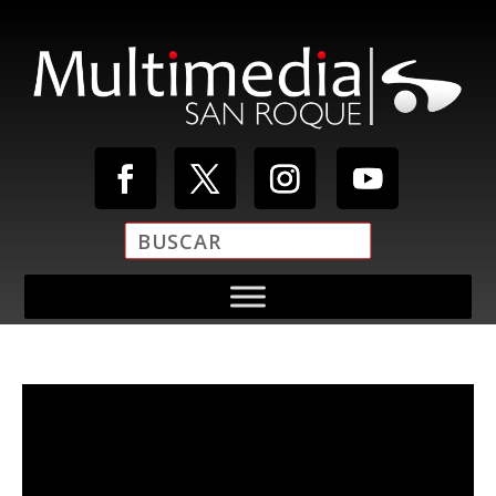
Reproductor de vídeo
Media error: Format(s) not supported or source(s) not found
Descargar archivo: https://multimediasanroque.com/wp-
content/uploads/2019/11/Video-Cabecera.mp4