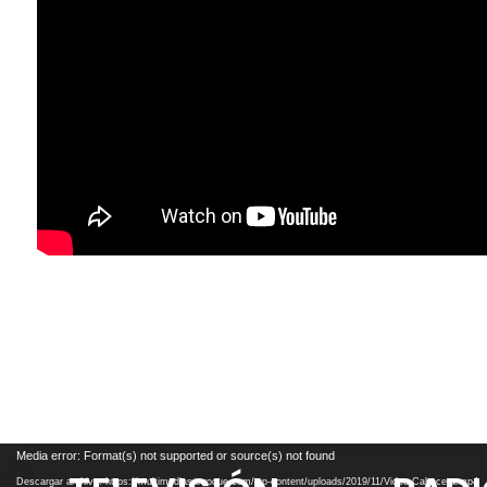
Reproductor
Media error: Format(s) not supported or source(s) not found
de
Descargar archivo: https://multimediasanroque.com/wp-content/uploads/2019/11/Video-Cabecera.mp4