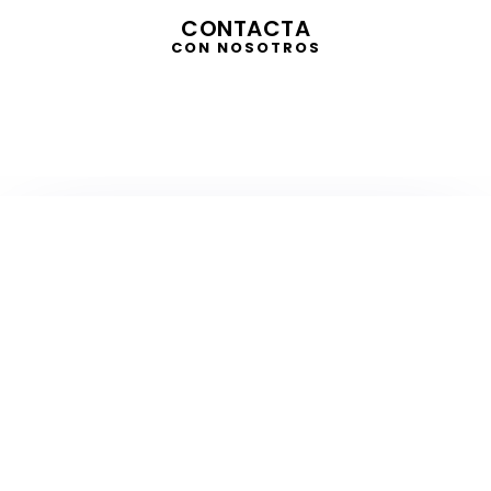
CONTACTA
CON NOSOTROS
TELEVISIÓN
EN DIRECTO
RADIO
EN DIRECTO
ACTUALIDAD
GABINETE DE PRENSA
DISEÑO
CREATIVIDAD