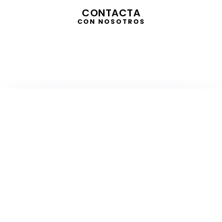
CONTACTA
CON NOSOTROS
TELEVISIÓN
EN DIRECTO
RADIO
EN DIRECTO
ACTUALIDAD
GABINETE DE PRENSA
DISEÑO
CREATIVIDAD