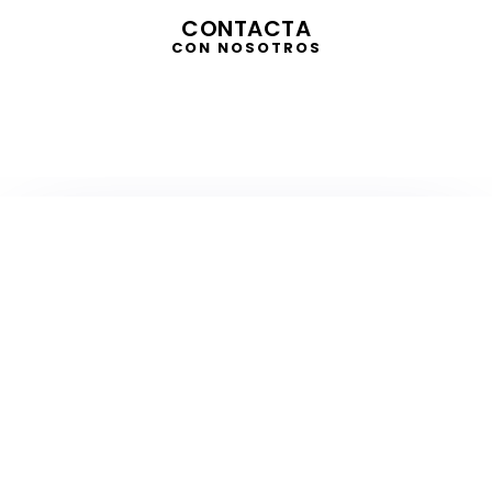
CONTACTA
CON NOSOTROS
TELEVISIÓN
EN DIRECTO
RADIO
EN DIRECTO
ACTUALIDAD
GABINETE DE PRENSA
DISEÑO
CREATIVIDAD